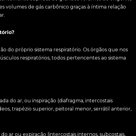
 volumes de gás carbônico graças à íntima relação
r.
tório?
 do próprio sistema respiratório. Os órgãos que nos
músculos respiratórios, todos pertencentes ao sistema
da do ar, ou inspiração (diafragma, intercostais
os, trapézio superior, peitoral menor, serrátil anterior,
o ar ou expiração (intercostais internos, subcostais,