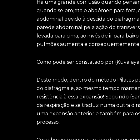
Há uma grande confusão quando pensamos
quando se projeta o abdômen para fora, 
abdominal devido à descida do diafragm
parede abdominal pela ação do transverso
levada para cima, ao invés de ir para baix
pulmões aumenta e consequentemente a 
Como pode ser constatado por (Kuvalayana
Deste modo, dentro do método Pilates pod
do diafragma e, ao mesmo tempo mante
resistência à essa expansão! Segundo (Sant
da respiração e se traduz numa outra din
uma expansão anterior e também para os 
processo.
Corroborando com esse tipo de pensament