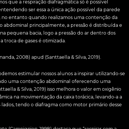
 que a respiração diafragmática só é possível
entendendo ser essa a única ação possível da parede
a, no entanto quando realizamos uma contenção da
 abdominal principalmente, a pressão é distribuída e
o na pequena bacia, logo a pressão do ar dentro dos
troca de gases é otimizada.
nda, 2008) apud (Santtaella & Silva, 2019).
emos estimular nossos alunos a inspirar utilizando-se
ndo uma contenção abdominal oferecendo uma
taella & Silva, 2019) isso melhora o valor em oxigênio
âmica na movimentação da caixa torácica, levando-a a
lados, tendo o diafragma como motor primário desse
o (Campignion, 1998) destaca que “respirar com a