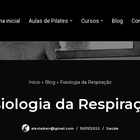
a inicial
Aulas de Pilates
Cursos
Blog
Con
Início
»
Blog
»
Fisiologia da Respiração
siologia da Respira
alextaiken@gmail.com
10/01/2022
Saúde