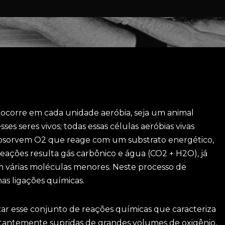
 ocorre em cada unidade aeróbia, seja um animal
es seres vivos; todas essas células aeróbias vivas
 absorvem O2 que reage com um substrato energético,
reações resulta gás carbônico e água (CO2 + H2O), já
várias moléculas menores. Neste processo de
as ligações químicas.
zar esse conjunto de reações químicas que caracteriza
nstantemente supridas de grandes volumes de oxigênio,