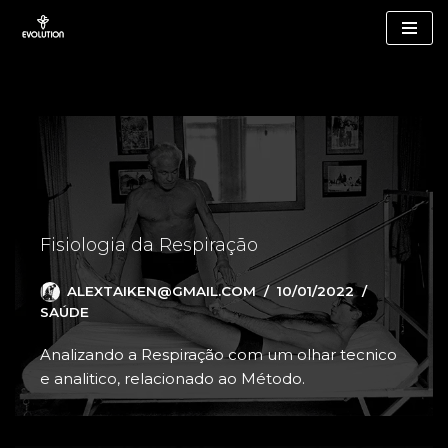
Pular
para
o
conteúdo
Fisiologia da Respiração
ALEXTAIKEN@GMAIL.COM
10/01/2022
SAÚDE
Analizando a Respiração com um olhar tecnico
e analitico, relacionado ao Método.